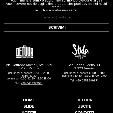
Vuoi rimanere sempre aggiornato sul mondo Detour e Slide?
Vuoi ricevere notizie sugli ultimi prodotti che puoi trovare nei nostri
store?
Iscriviti alla nostra newsletter!
ISCRIVIMI
Via Goffredo Mameli, 5/a - 5/d
Via Porta S. Zeno, 19
37126 Verona
37123 Verona
dal lunedì al sabato 09:30–12:30,
dal lunedì al sabato 10:00–19:00
15:30–19:30
domenica 10:30–12:30, 16:00-19:00
domenica 10:30–12:30, 15:30-19:00
Tel.:
+39 0459299971
Tel.:
+39 0458349981
HOME
DETOUR
SLIDE
USCITE
NOTIZIE
CONTATTI