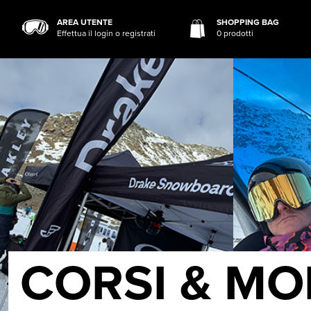
AREA UTENTE
SHOPPING BAG
Effettua il login o registrati
0 prodotti
CORSI & MO