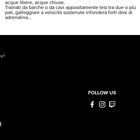
acque libere, acque chiuse.
Trainati da barche o da cavi appositamente tesi tra due o più
pali, galleggiare a velocità sostenute infonderà forti dosi di
adrenalina...
re?
FOLLOW US
I