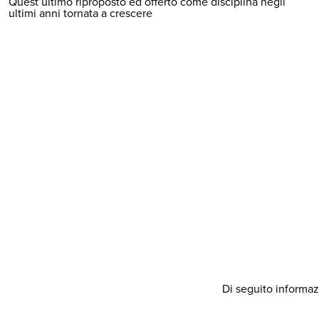
Quest’ultimo riproposto ed offerto come disciplina negli
ultimi anni tornata a crescere
Di seguito informazi