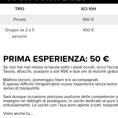
TIPO
SCI 10H
Privata
650 €
Gruppo da 2 a 5
450 €
persone
PRIMA ESPERIENZA: 50 €
Se non hai mai messo la tavola sotto i piedi eccoti, ecco l'occa
Tavola, attacchi, scarponi a soli 45€ e due ore di lezione gratu
Mattino lezioni, pomeriggio liberi e/o accompagnati.
È spesso difficile intraprendere nuove esperienze senza avere 
senso di tranquillità.
Sarà dunque occasione preziosa usufruire delle competenze offer
impegno né obblighi di proseguire, in uscite dedicate al puro s
entusiasmante. Le uscite con i bus sono aperte a tutti, tesserat
Vieni anche tu...