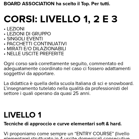
BOARD ASSOCIATION ha scelto il Top. Per tutti.
CORSI: LIVELLO 1, 2 E 3
• LEZIONI
• LEZIONI DI GRUPPO
• SINGOLI EVENTI
• PACCHETTI CONTINUATIVI
• MIRATI E/O DILAZIONABILI
• NELLE USCITE PREFERITE
Ogni corso sarà correttamente seguito, commentato ed
adeguatamente coordinato nel caso ci fossero adattamenti
soggettivi da apportare.
La didattica è quella della scuola Italiana di sci e snowboard.
L’insegnamento tutelato nella qualità da professionisti del
settore i quali operano da quasi 25 anni.
LIVELLO 1
Tecniche di approccio e curve elementari soft & hard.
Vi proponiamo come sempre un “ENTRY COURSE” (livello
elementare) strutturato in 4 uscite domenicali consecutive