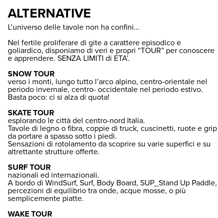
ALTERNATIVE
L’universo delle tavole non ha confini...
Nel fertile proliferare di gite a carattere episodico e
goliardico, disponiamo di veri e propri “TOUR” per conoscere
e apprendere. SENZA LIMITI di ETA’.
SNOW TOUR
verso i monti, lungo tutto l’arco alpino, centro-orientale nel
periodo invernale, centro- occidentale nel periodo estivo.
Basta poco: ci si alza di quota!
SKATE TOUR
esplorando le città del centro-nord Italia.
Tavole di legno o fibra, coppie di truck, cuscinetti, ruote e grip
da portare a spasso sotto i piedi.
Sensazioni di rotolamento da scoprire su varie superfici e su
altrettante strutture offerte.
SURF TOUR
nazionali ed internazionali.
A bordo di WindSurf, Surf, Body Board, SUP_Stand Up Paddle,
percezioni di equilibrio tra onde, acque mosse, o più
semplicemente piatte.
WAKE TOUR