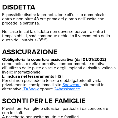
DISDETTA
E' possibile disdire la prenotazione all’uscita domenicale
entro e non oltre 48 ore prima del giorno dell'uscita che
precede la partenza.
Nel caso in cui la disdetta non dovesse pervenire entro i
tempi stabiliti, sarà comunque richiesto il versamento della
quota dell’autobus (35€)
ASSICURAZIONE
Obbligatoria la copertura assicurativa (dal 01/01/2022)
come indicato nella normativa comportamentale relativa
all’utilizzo delle piste da sci e degli impianti di risalita, valida a
livello internazionale.
E' inclusa nel tesseramento FISI.
Per chi non possiede la tessera è obbligatorio attivarla
privatamente: consigliamo il sito
Snowcare
, altrimenti in
alternativa
ITASnow
oppure
24hassistance
SCONTI PER LE FAMIGLIE
Previsti per Famiglie o situazioni particolari da concordare
con lo staff.
A pacchetto per uscite multiple e familiari.