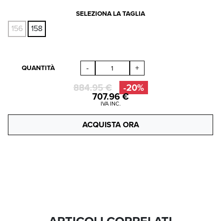
SELEZIONA LA TAGLIA
156
158
-
+
QUANTITÀ
884.95 €
-20%
707.96
€
IVA INC.
ACQUISTA ORA